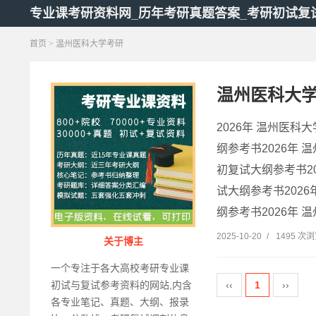
专业课考研资料网_历年考研真题答案_考研初试复
首页
> 温州医科大学考研
温州医科大
2026年 温州医科
纲参考书2026年 
初复试大纲参考书20
试大纲参考书2026
纲参考书2026年 温州
2025-10-20
/
1495 次
关于博主
一个专注于各大高校考研专业课
‹‹
1
››
初试与复试参考资料的网站,内含
各专业笔记、真题、大纲、报录