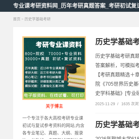
专业课考研资料网_历年考研真题答案_考研初试复
首页
> 历史学基础考研
历史学基础
历史学基础考研真
答案解析，可模拟
【考研真题精选＋章
院《705世界历史
史学科基础》[专业硕士
2025-11-29
/
1635 次
关于博主
一个专注于各大高校考研专业课
历史学基础
初试与复试参考资料的网站,内含
各专业笔记、真题、大纲、报录
2026年聊城大学