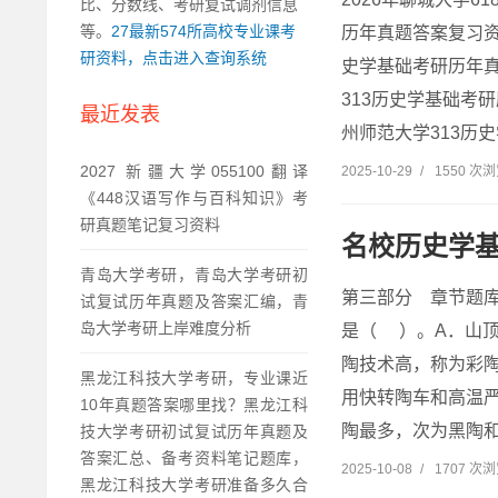
比、分数线、考研复试调剂信息
等。
27最新574所高校专业课考
历年真题答案复习资
研资料，点击进入查询系统
史学基础考研历年真
313历史学基础考
最近发表
州师范大学313历史
2027 新疆大学055100翻译
2025-10-29
/
1550 次
《448汉语写作与百科知识》考
研真题笔记复习资料
名校历史学
青岛大学考研，青岛大学考研初
第三部分 章节题库
试复试历年真题及答案汇编，青
岛大学考研上岸难度分析
是（ ）。A．山
陶技术高，称为彩
黑龙江科技大学考研，专业课近
用快转陶车和高温
10年真题答案哪里找？黑龙江科
陶最多，次为黑陶和
技大学考研初试复试历年真题及
答案汇总、备考资料笔记题库，
2025-10-08
/
1707 次
黑龙江科技大学考研准备多久合