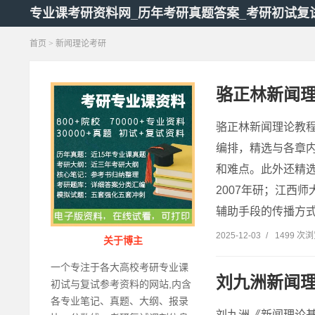
专业课考研资料网_历年考研真题答案_考研初试复
首页
> 新闻理论考研
骆正林新闻
骆正林新闻理论教
编排，精选与各章
和难点。此外还精选
2007年研；江西
辅助手段的传播方式
2025-12-03
/
1499 次
关于博主
一个专注于各大高校考研专业课
刘九洲新闻
初试与复试参考资料的网站,内含
各专业笔记、真题、大纲、报录
刘九洲《新闻理论