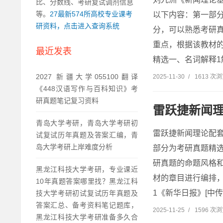
比、分数线、考研复试调剂信息
等。
27最新574所高校专业课考
以下内容：第一部
研资料，点击进入查询系统
分，可以熟悉考研
重点，根据该教材
最近发表
精选一、名词解释1解
2027 新疆大学055100翻译
2025-11-30
/
1613 次
《448汉语写作与百科知识》考
研真题笔记复习资料
雷跃捷新闻
青岛大学考研，青岛大学考研初
雷跃捷新闻理论配
试复试历年真题及答案汇编，青
岛大学考研上岸难度分析
部分为考研真题精
研真题的命题风格
黑龙江科技大学考研，专业课近
材的章目进行编排
10年真题答案哪里找？黑龙江科
1《新华日报》[中传
技大学考研初试复试历年真题及
答案汇总、备考资料笔记题库，
2025-11-25
/
1596 次
黑龙江科技大学考研准备多久合