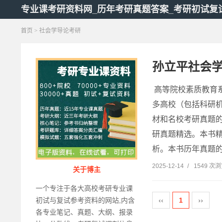
专业课考研资料网_历年考研真题答案_考研初试复
首页
> 社会学导论考研
孙立平社会
高等院校素质教育
多高校（包括科研机
材和名校考研真题
研真题精选。本书
析。本书历年真题的
2025-12-14
/
1549 次
关于博主
一个专注于各大高校考研专业课
‹‹
1
››
初试与复试参考资料的网站,内含
各专业笔记、真题、大纲、报录