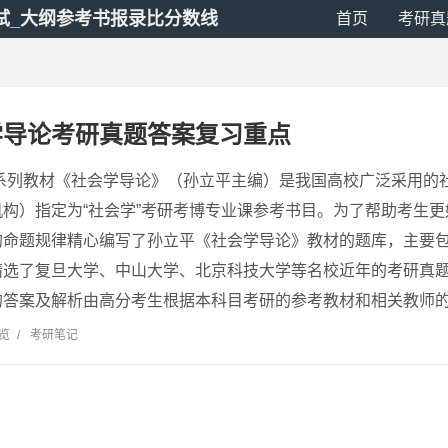
试_大纲参考书报录比分数线
首页
考研真
学导论考研真题答案复习重点
系列教材《社会学导论》（孙立平主编）是我国高校广泛采用的
构）指定为“社会学”考研考博专业课参考书目。为了帮助考生
的命题规律精心编写了孙立平《社会学导论》教材的题库，主要
精选了复旦大学、中山大学、北京科技大学等名校近年的考研真
答案及解析由高分考生根据本科目考研的参考教材和相关教师的..
浏览
/
考研笔记