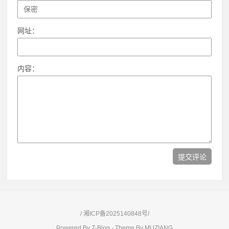
网址：
内容：
/
湘ICP备2025140848号/
Powered By
Z-Blog
- Theme By
MUZIANG